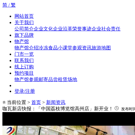
简 /
繁
网站首页
关于我们
公司简介
企业文化
企业沿革
荣誉事迹
企业社会责任
旗下品牌
物产馆
物产馆介绍
冷冻食品小课堂
参观资讯
旅游地图
门市一览
联系我们
线上订购
预约项目
物产馆参观
邮寄品尝
租赁场地
登录/注册
当前位置 >
首页
>
新闻资讯
咖瓦新店快报：「中国荔枝博览馆高州店」新开业！
发布时间：