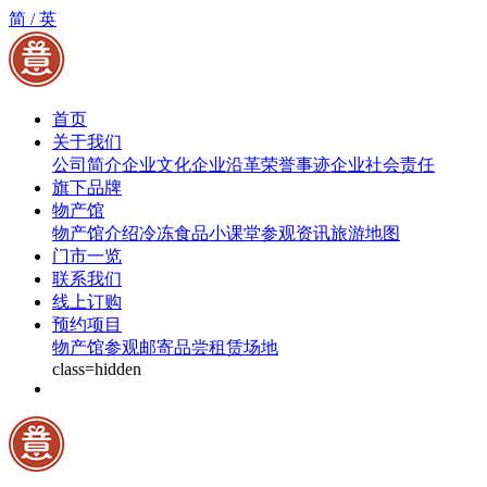
简 /
英
首页
关于我们
公司简介
企业文化
企业沿革
荣誉事迹
企业社会责任
旗下品牌
物产馆
物产馆介绍
冷冻食品小课堂
参观资讯
旅游地图
门市一览
联系我们
线上订购
预约项目
物产馆参观
邮寄品尝
租赁场地
class=hidden