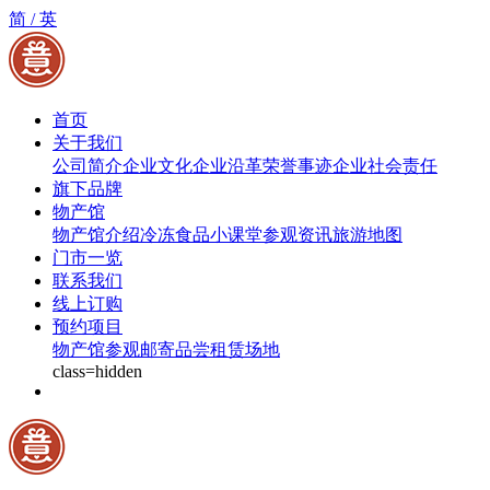
简 /
英
首页
关于我们
公司简介
企业文化
企业沿革
荣誉事迹
企业社会责任
旗下品牌
物产馆
物产馆介绍
冷冻食品小课堂
参观资讯
旅游地图
门市一览
联系我们
线上订购
预约项目
物产馆参观
邮寄品尝
租赁场地
class=hidden